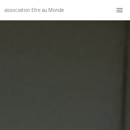
association Etre au Monde
DÉPLI