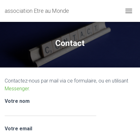
association Etre au Monde
D
É
P
L
I
Contact
E
R
L
A
N
A
Contactez-nous par mail via ce formulaire, ou en utilisant
V
I
Messenger
.
G
A
Votre nom
T
I
O
N
Votre email