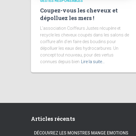
GESTES RESPONSABLES
Coupez-vous les cheveux et
dépolluez les mers !
L’association Coiffeurs Justes récupère et
recycle les cheveux coupés dans les salons de
coiffure afin d’en faire des boudins pour
dépolluer les eaux des hydrocarbures. Un
concept tout nouveau, pour des vertus
connues depuis bien
Lire la suite…
Articles récents
DÉCOUVREZ LES MONSTRES MANGE EMOTIONS