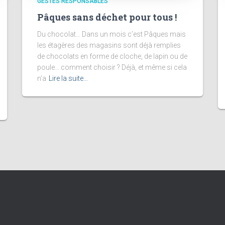
GESTES RESPONSABLES
Pâques sans déchet pour tous !
Du chocolat… Dans un mois c’est Pâques mais
les étagères des magasins sont déjà remplies
de chocolats en forme de cloche, de lapin ou de
poule… comment choisir ? Déjà, et même si cela
n’a
Lire la suite…