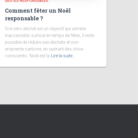
GESTES RESPONSABLES
Comment fêter un Noël
responsable ?
Si le zéro déchet est un objectif qui semble
inaccessible, surtout en temps de fêtes, il reste
possible de réduire ses déchets et son
empreinte carbone, en opérant des choix
conscients : Noël est la
Lire la suite…