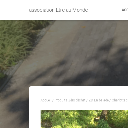
association Etre au Monde
ACC
Accueil
/
Produits Zéro déchet
/
ZD En balade
/
Charlotte c