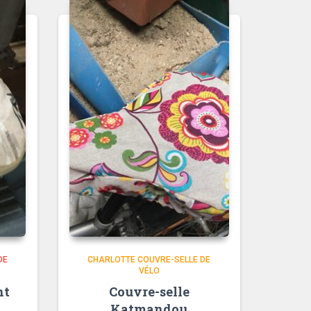
DE
CHARLOTTE COUVRE-SELLE DE
VÉLO
nt
Couvre-selle
Katmandou