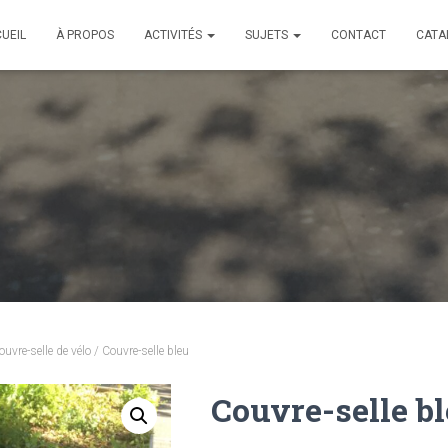
UEIL
À PROPOS
ACTIVITÉS
SUJETS
CONTACT
CATA
ouvre-selle de vélo
/ Couvre-selle bleu
Couvre-selle b