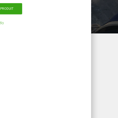
 PRODUIT
élo