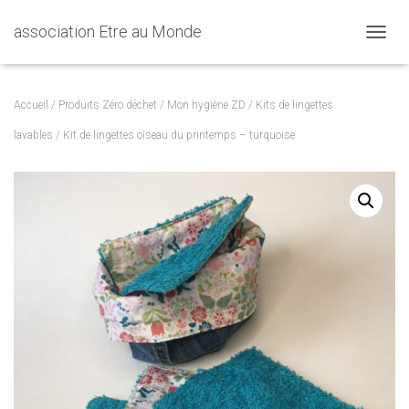
association Etre au Monde
DÉPLI
Accueil
/
Produits Zéro déchet
/
Mon hygiène ZD
/
Kits de lingettes
lavables
/ Kit de lingettes oiseau du printemps – turquoise