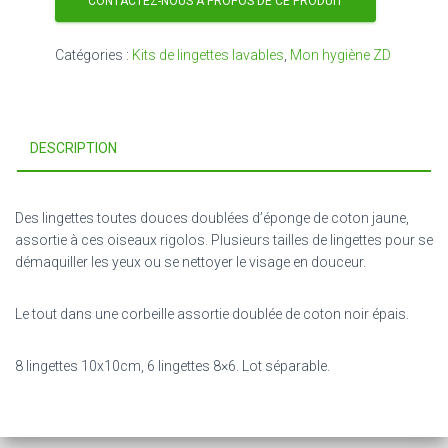
CONTACTEZ-NOUS À PROPOS DE CE PRODUIT
Catégories :
Kits de lingettes lavables
,
Mon hygiène ZD
DESCRIPTION
Des lingettes toutes douces doublées d’éponge de coton jaune,
assortie à ces oiseaux rigolos. Plusieurs tailles de lingettes pour se
démaquiller les yeux ou se nettoyer le visage en douceur.
Le tout dans une corbeille assortie doublée de coton noir épais.
8 lingettes 10x10cm, 6 lingettes 8×6. Lot séparable.