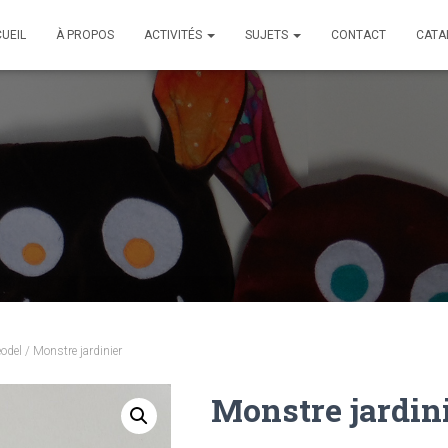
UEIL
À PROPOS
ACTIVITÉS
SUJETS
CONTACT
CATA
odel
/ Monstre jardinier
Monstre jardin