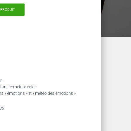
 PRODUIT
m.
oton, fermeture éclair.
etons « émotions » et « météo des émotions »
023