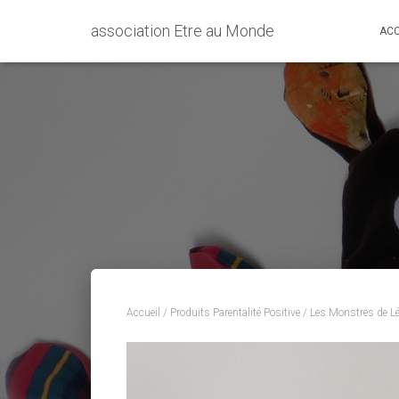
association Etre au Monde
ACC
Accueil
/
Produits Parentalité Positive
/
Les Monstres de Lé