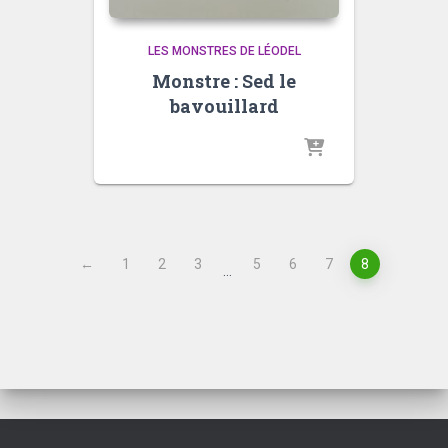
LES MONSTRES DE LÉODEL
Monstre : Sed le
bavouillard
←
1
2
3
5
6
7
8
…