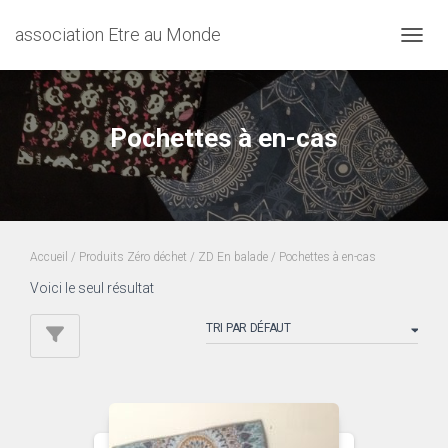
association Etre au Monde
DÉPLI
Pochettes à en-cas
Accueil
/
Produits Zéro déchet
/
ZD En balade
/ Pochettes à en-cas
Voici le seul résultat