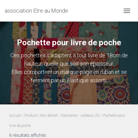
association Etre au Monde
DÉPLI
Pochette pour livre de poche
Ces pochettes s’adaptent à tout livre de 18cm de
hauteur, quelle que soit son épaisseur.
Elles comportent un marque-page en ruban et se
ferment par un élastique assorti.
Accueil
/
Produits Zéro déchet
/
Décoration : cadeaux ZD
/ Pochette pour
livre de poche
6 résultats affichés